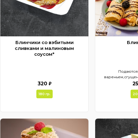
Блинчики со взбитыми
Бли
сливками и малиновым
соусом*
Подаются
вареньем,сгуще
ме
₽
320
2
180 гр.
20