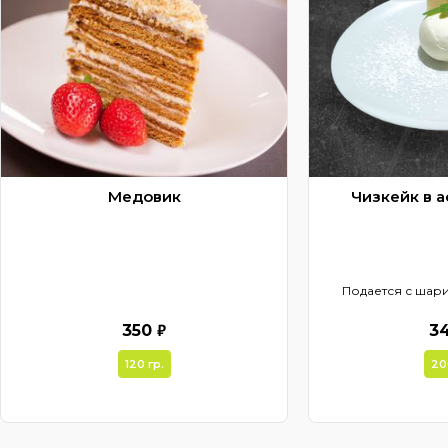
Медовик
Чизкейк в 
Подается с ша
₽
350
3
120 гр.
20