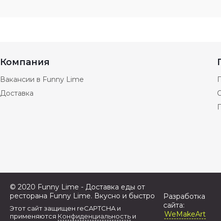
Компания
Вакансии в Funny Lime
Доставка
© 2020 Funny Lime - Доставка еды от
ресторана Funny Lime. Вкусно и быстро
Разработка
сайта:
Этот сайт защищен reCAPTCHA и
WeMakeArt
применяются
Конфиденциальность
и