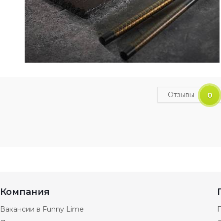
Отзывы
0
Компания
Вакансии в Funny Lime