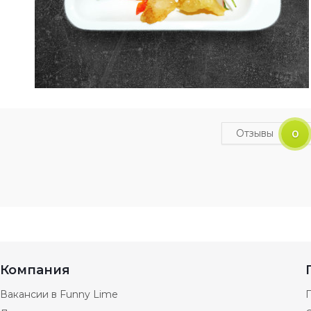
Отзывы
0
Компания
Вакансии в Funny Lime