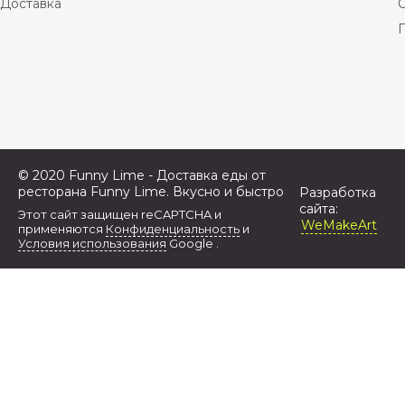
Доставка
© 2020 Funny Lime - Доставка еды от
ресторана Funny Lime. Вкусно и быстро
Разработка
сайта:
Этот сайт защищен reCAPTCHA и
WeMakeArt
применяются
Конфиденциальность
и
Условия использования
Google .